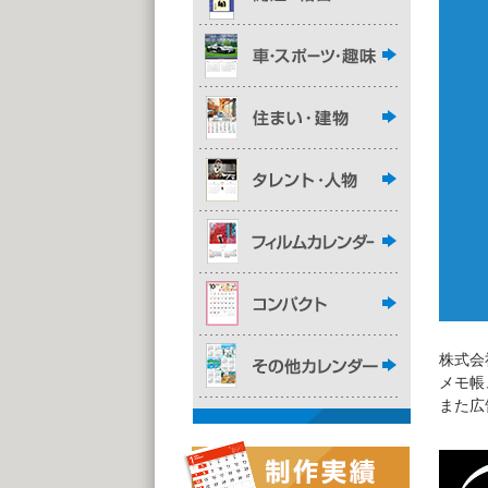
株式会
メモ帳
また広