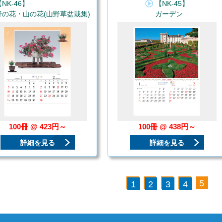
NK-46】
【NK-45】
野の花・山の花(山野草盆栽集)
ガーデン
100冊 @ 423円～
100冊 @ 438円～
詳細を見る
詳細を見る
5
1
2
3
4