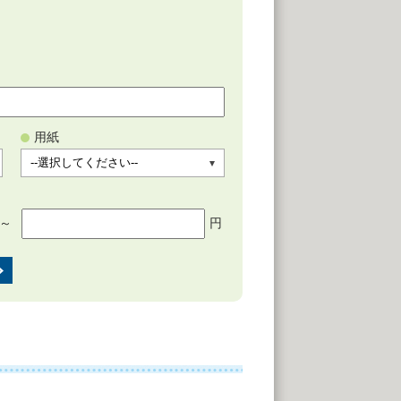
用紙
～
円