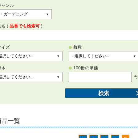
ジャンル
品名 (
品番でも検索可
)
サイズ
枚数
100冊の単価
製本
円
検索
商品一覧