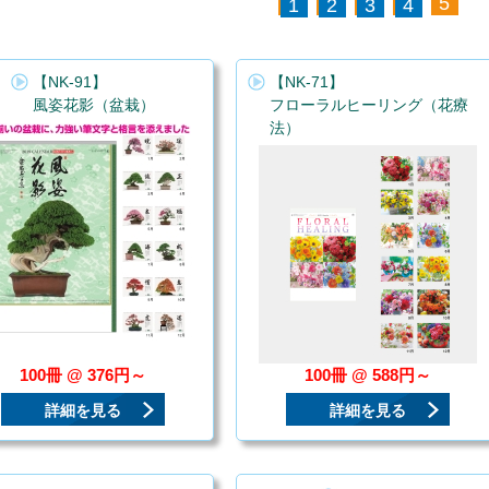
5
1
2
3
4
【NK-91】
【NK-71】
風姿花影（盆栽）
フローラルヒーリング（花療
法）
100冊 @ 376円～
100冊 @ 588円～
詳細を見る
詳細を見る