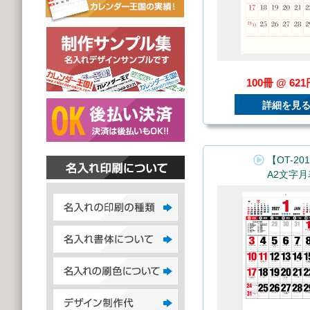
100冊 @ 62
詳細を見
【OT-20
A2文字月