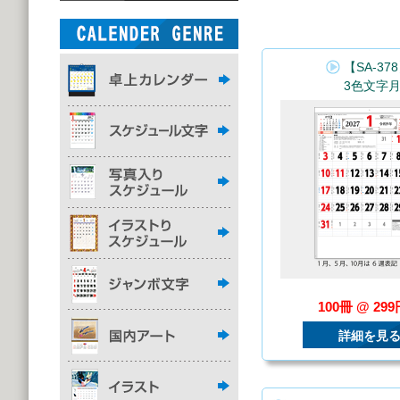
【SA-37
3色文字
100冊 @ 29
詳細を見