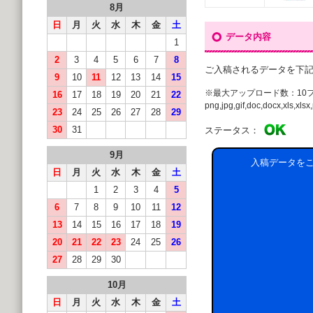
8月
日
月
火
水
木
金
土
データ内容
1
2
3
4
5
6
7
8
ご入稿されるデータを下
9
10
11
12
13
14
15
※最大アップロード数：10
16
17
18
19
20
21
22
png,jpg,gif,doc,docx,xls,xlsx,p
23
24
25
26
27
28
29
30
31
ステータス：
9月
入稿データを
日
月
火
水
木
金
土
1
2
3
4
5
6
7
8
9
10
11
12
13
14
15
16
17
18
19
20
21
22
23
24
25
26
27
28
29
30
10月
日
月
火
水
木
金
土