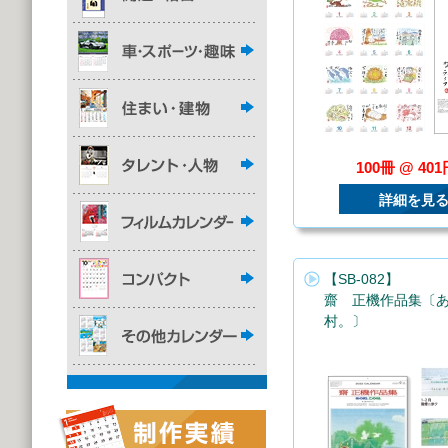
100冊 @ 40
詳細を見
【SB-082】
齋 正機作品集〔
村。〕