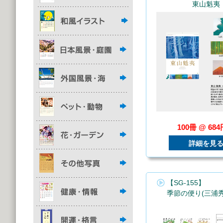
東山魁夷
100冊 @ 68
詳細を見
【SG-155】
季節の便り(三浦