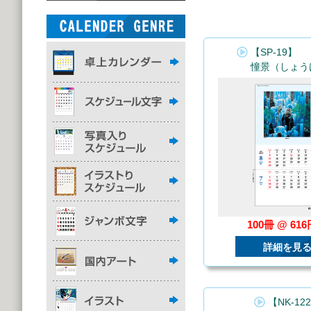
【SP-19】
憧景（しょう
100冊 @ 61
詳細を見
【NK-12