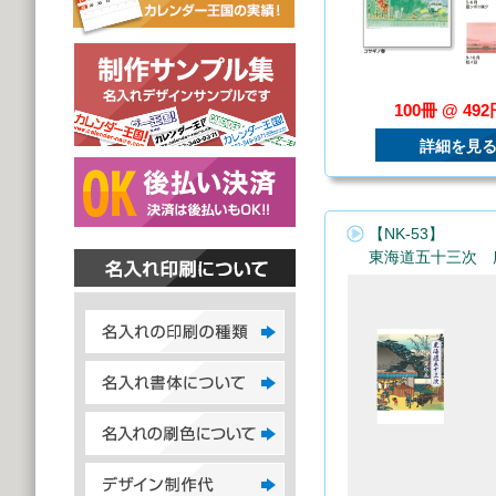
100冊 @ 49
詳細を見
【NK-53】
東海道五十三次 