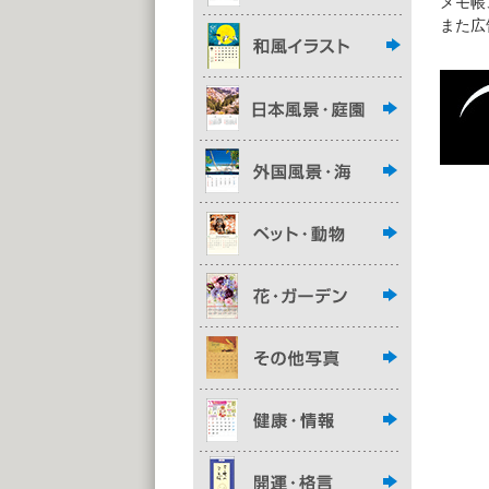
メモ帳
また広