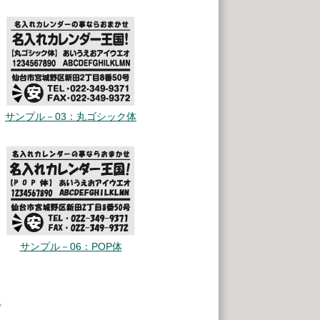
サンプル－03：丸ゴシック体
サンプル－06：POP体
。