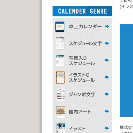
※自社
(イラ
株式会