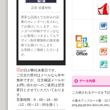
店長 佐藤智裕
豊富な品揃えでお好みの品
番のカレンダーに名入れし
てお届けいたします。カレ
ンダーの印刷デザインがな
いお客様につきましてもデ
ザイン制作費無料の激安価
格でお届けいたします。
お気軽にご連絡くださいま
せ。
の日が弊社休業日です。
ご注文の受付はメールなら年中
無休ですが、注文確認メールや
データ内容
お問い合わせへのご返答は翌営
業日とさせていただいておりま
ご入稿されるデータを下
す。
営業時間：9：00～18：00
※最大アップロード数：10
（12：00～13：00を除く）
png,jpg,gif,doc,docx,xls,xlsx,p