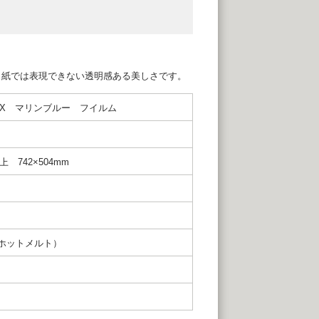
。紙では表現できない透明感ある美しさです。
DX マリンブルー フイルム
 742×504mm
ホットメルト）