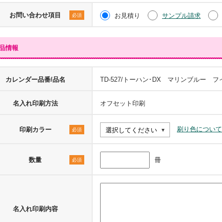
お問い合わせ項目
お見積り
サンプル請求
必須
品情報
カレンダー品番/品名
TD-527/トーハン･DX マリンブルー 
名入れ印刷方法
オフセット印刷
刷り色について
印刷カラー
必須
数量
冊
必須
名入れ印刷内容