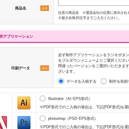
商品名
必須
任意の商品名 ※運送会社の伝票に表示され
※最大全角20文字までご入力ください。
作アプリケーション
必ず制作アプリケーションをラジオボタ
をプルダウンメニューよりご選択くださ
間違ったバージョンをご選択いただきま
印刷データ
必須
ざいます。
データを入稿する
制作を依頼
Illustrator（AI･EPS形式）
※PDF形式でのご入稿の場合は、下記(PDF形式)を
photoshop（PSD･EPS形式）
※PDF形式でのご入稿の場合は、下記(PDF形式)を