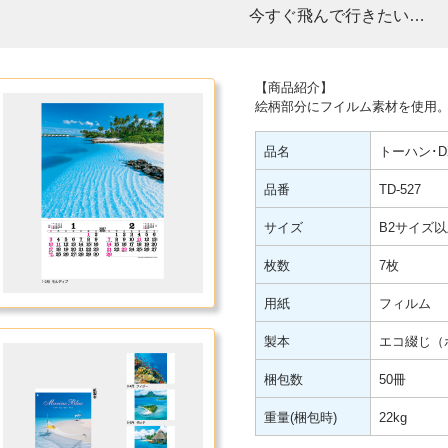
今すぐ飛んで行きたい…
【商品紹介】
絵柄部分にフイルム素材を使用
品名
トーハン･
品番
TD-527
サイズ
B2サイズ以上
枚数
7枚
用紙
フィルム
製本
エコ綴じ（
梱包数
50冊
重量(梱包時)
22kg